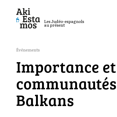
Les Judéo-espagnols
au présent
Événements
Importance et 
communautés j
Balkans