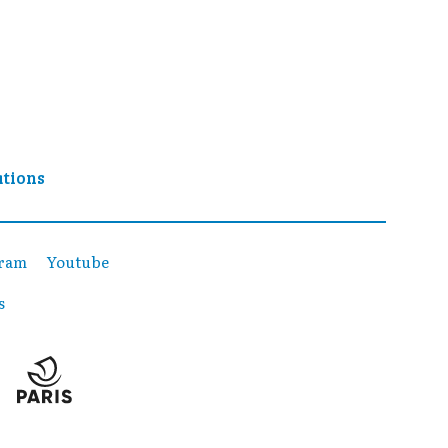
ations
gram
Youtube
s