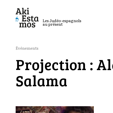
Les Judéo-espagnols
au présent
Événements
Projection : Al
Salama