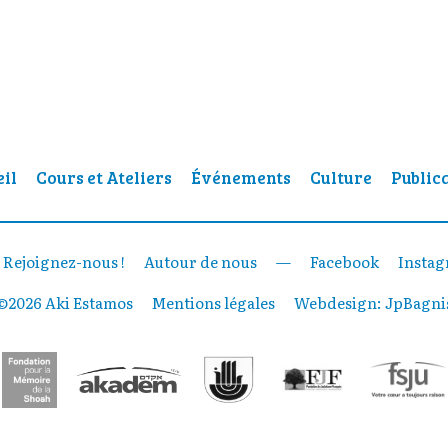
il
Cours et Ateliers
Événements
Culture
Public
Rejoignez-nous !
Autour de nous
—
Facebook
Insta
©2026 Aki Estamos
Mentions légales
Webdesign:
JpBagni