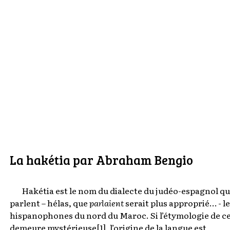
La hakétia par Abraham Bengio
Hakétia est le nom du dialecte du judéo-espagnol q
parlent – hélas, que
parlaient
serait plus approprié… - le
hispanophones du nord du Maroc. Si l’étymologie de c
demeure mystérieuse
[1]
, l’origine de la langue est