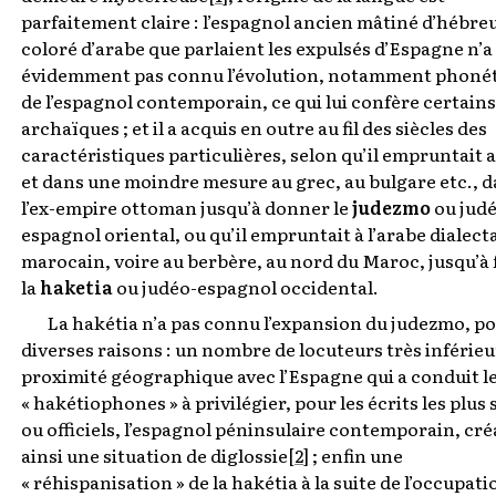
parfaitement claire : l’espagnol ancien mâtiné d’hébreu
coloré d’arabe que parlaient les expulsés d’Espagne n’a
évidemment pas connu l’évolution, notamment phonét
de l’espagnol contemporain, ce qui lui confère certains
archaïques ; et il a acquis en outre au fil des siècles des
caractéristiques particulières, selon qu’il empruntait 
et dans une moindre mesure au grec, au bulgare etc., 
l’ex-empire ottoman jusqu’à donner le
judezmo
ou jud
espagnol oriental, ou qu’il empruntait à l’arabe dialect
marocain, voire au berbère, au nord du Maroc, jusqu’à
la
haketia
ou judéo-espagnol occidental.
La hakétia n’a pas connu l’expansion du judezmo, p
diverses raisons : un nombre de locuteurs très inférieu
proximité géographique avec l’Espagne qui a conduit l
« hakétiophones » à privilégier, pour les écrits les plus
ou officiels, l’espagnol péninsulaire contemporain, cr
ainsi une situation de diglossie
[2]
; enfin une
« réhispanisation » de la hakétia à la suite de l’occupati