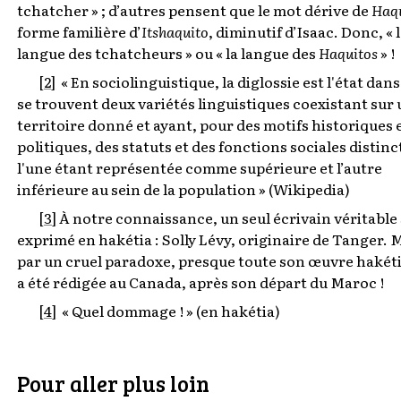
tchatcher » ; d’autres pensent que le mot dérive de
Haq
forme familière d’
Itshaquito
, diminutif d’Isaac. Donc, « 
langue des tchatcheurs » ou « la langue des
Haquitos
» !
[2]
« En sociolinguistique, la diglossie est l'état dans
se trouvent deux variétés linguistiques coexistant sur
territoire donné et ayant, pour des motifs historiques 
politiques, des statuts et des fonctions sociales distinc
l'une étant représentée comme supérieure et l’autre
inférieure au sein de la population » (Wikipedia)
[3]
À notre connaissance, un seul écrivain véritable 
exprimé en hakétia : Solly Lévy, originaire de Tanger. 
par un cruel paradoxe, presque toute son œuvre hakét
a été rédigée au Canada, après son départ du Maroc !
[4]
« Quel dommage ! » (en hakétia)
Pour aller plus loin