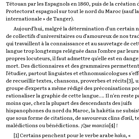
Tétouan par les Espagnols en 1860, puis de la création 
Protectorat espagnol sur tout le nord du Maroc (sauf la
internationale » de Tanger).
Aujourd’hui, malgré la détermination d’un certain
de collectifs d’universitaires ou d’amoureux de nos tra
qui travaillent à la connaissance et au sauvetage de cet
langue trop longtemps reléguée dans l’ombre par leurs
propres locuteurs, il faut admettre qu’elle est en dange
mort. Des dictionnaires et des grammaires permettent
l’étudier, partout linguistes et ethnomusicologues s’ef
de recueillir textes, chansons, proverbes et récits
[3]
, 
groupe d’experts a même rédigé des préconisations po
rationaliser la graphie de cette langue…. Il n’en reste p
moins que, chez la plupart des descendants des juifs
hispanophones du nord du Maroc, la hakétia ne subsis
que sous forme de citations, de savoureux clins d’œil, t
malédictions ou bénédictions.
¡Que manzía
[4]
!
[1]
Certains penchent pour le verbe arabe
haka
, «