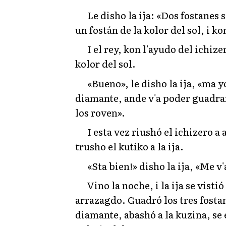
Le disho la ija: «Dos fostanes 
un fostán de la kolor del sol, i ko
I el rey, kon l'ayudo del ichiz
kolor del sol.
«Bueno», le disho la ija, «ma y
diamante, ande v'a poder guadra
los roven».
I esta vez riushó el ichizero a 
trusho el kutiko a la ija.
«Sta bien!» disho la ija, «Me v
Vino la noche, i la ija se visti
arrazagdo. Guadró los tres fostan
diamante, abashó a la kuzina, se e