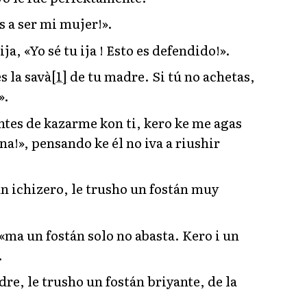
as a ser mi mujer!».
ja, «Yo sé tu ija ! Esto es defendido!».
s la savà
[1]
de tu madre. Si tú no achetas,
».
antes de kazarme kon ti, kero ke me agas
una!», pensando ke él no iva a riushir
un ichizero, le trusho un fostán muy
, «ma un fostán solo no abasta. Kero i un
.
dre, le trusho un fostán briyante, de la