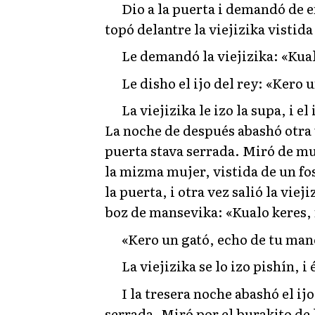
Dio a la puerta i demandó de e
topó delantre la viejizika vistida
Le demandó la viejizika: «Kual
Le disho el ijo del rey: «Kero 
La viejizika le izo la supa, i 
La noche de después abashó otra ve
puerta stava serrada. Miró de mu
la mizma mujer, vistida de un fos
la puerta, i otra vez salió la vie
boz de mansevika: «Kualo keres, 
«Kero un gató, echo de tu mano!
La viejizika se lo izo pishín, i
I la tresera noche abashó el ijo
serrada. Miró por el burakito de 