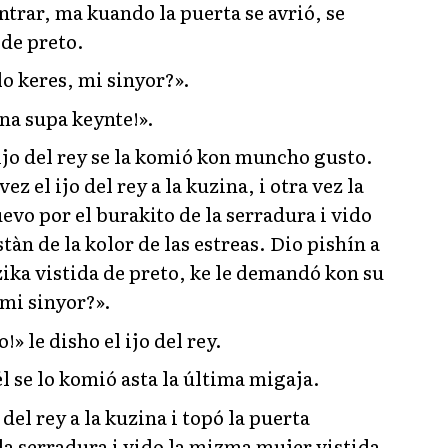
ntrar, ma kuando la puerta se avrió, se
 de preto.
o keres, mi sinyor?».
una supa keynte!».
el ijo del rey se la komió kon muncho gusto.
z el ijo del rey a la kuzina, i otra vez la
evo por el burakito de la serradura i vido
tàn de la kolor de las estreas. Dio pishín a
jizika vistida de preto, ke le demandó kon su
mi sinyor?».
» le disho el ijo del rey.
 él se lo komió asta la última migaja.
 del rey a la kuzina i topó la puerta
la serradura i vido la mizma mujer vistida