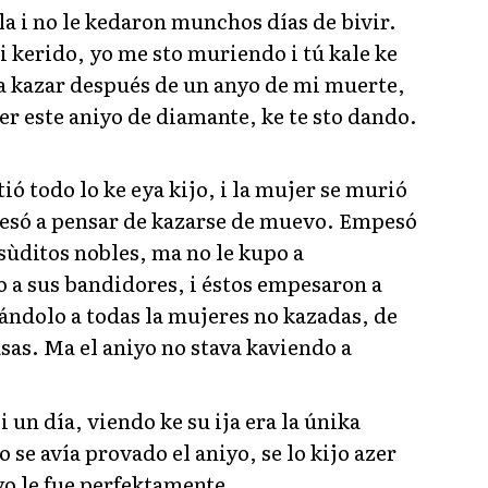
a i no le kedaron munchos días de bivir.
i kerido, yo me sto muriendo i tú kale ke
a kazar después de un anyo de mi muerte,
er este aniyo de diamante, ke te sto dando.
ió todo lo ke eya kijo, i la mujer se murió
pesó a pensar de kazarse de muevo. Empesó
s sùditos nobles, ma no le kupo a
o a sus bandidores, i éstos empesaron a
ándolo a todas la mujeres no kazadas, de
asas. Ma el aniyo no stava kaviendo a
 un día, viendo ke su ija era la únika
se avía provado el aniyo, se lo kijo azer
o le fue perfektamente.