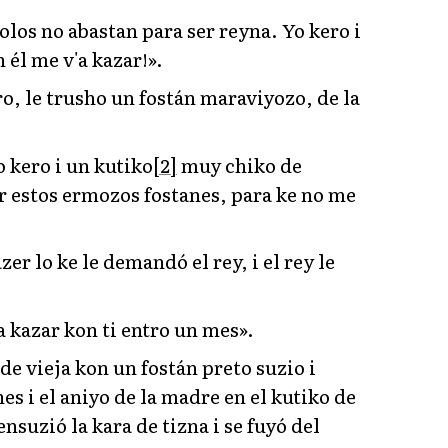
solos no abastan para ser reyna. Yo kero i
n él me v'a kazar!».
ero, le trusho un fostán maraviyozo, de la
o kero i un kutiko
[2]
muy chiko de
r estos ermozos fostanes, para ke no me
azer lo ke le demandó el rey, i el rey le
'a kazar kon ti entro un mes».
ó de vieja kon un fostán preto suzio i
es i el aniyo de la madre en el kutiko de
nsuzió la kara de tizna i se fuyó del