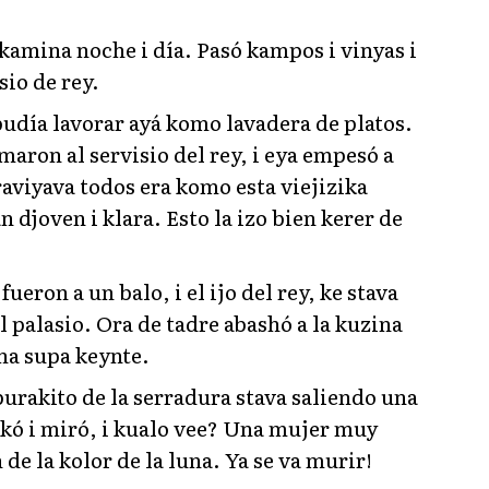
amina noche i día. Pasó kampos i vinyas i
sio de rey.
pudía lavorar ayá komo lavadera de platos.
omaron al servisio del rey, i eya empesó a
raviyava todos era komo esta viejizika
n djoven i klara. Esto la izo bien kerer de
fueron a un balo, i el ijo del rey, ke stava
l palasio. Ora de tadre abashó a la kuzina
na supa keynte.
 burakito de la serradura stava saliendo una
bokó i miró, i kualo vee? Una mujer muy
de la kolor de la luna. Ya se va murir!