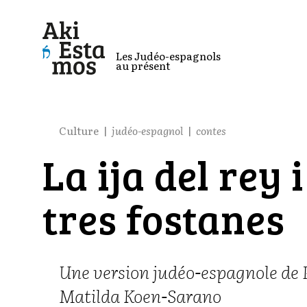
Les Judéo-espagnols
au présent
Culture
judéo-espagnol
contes
La ija del rey i
tres fostanes
Une version judéo-espagnole de 
Matilda Koen-Sarano