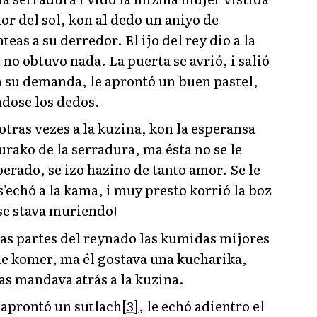
or del sol, kon al dedo un aniyo de
as a su derredor. El ijo del rey dio a la
 no obtuvo nada. La puerta se avrió, i salió
, a su demanda, le aprontó un buen pastel,
ndose los dedos.
otras vezes a la kuzina, kon la esperansa
urako de la serradura, ma ésta no se le
erado, se izo hazino de tanto amor. Se le
s'echó a la kama, i muy presto korrió la boz
y se stava muriendo!
las partes del reynado las kumidas mijores
de komer, ma él gostava una kucharika,
las mandava atrás a la kuzina.
, aprontó un sutlach
[3]
, le echó adientro el