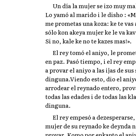
Un día la mujer se izo muy mal
Lo yamó al marido i le disho : «M
me prometas una koza: ke te vas 
sólo kon akeya mujer ke le va kav
Si no, kale ke no te kazes mas!».
El rey tomó el aniyo, le promet
en paz. Pasó tiempo, i el rey em
a provar el aniyo a las ijas de su
dinguna.Viendo esto, dio el aniy
arrodear el reynado entero, prov
todas las edades i de todas las kl
dinguna.
El rey empesó a dezesperarse, i
mujer de su reynado ke deynda no 
provar. Komo por enkanto el aniy