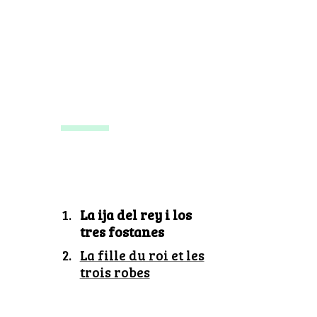
La ija del rey i los
tres fostanes
La fille du roi et les
trois robes