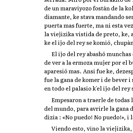
de un maraviyozo fostán de la kol
diamante, ke stava mandando sente
puerta mas fuerte, ma ni esta vez
la viejizika vistida de preto, ke
ke el ijo del rey se komió, chupà
El ijo del rey abashó munchas 
de ver a la ermoza mujer por el b
aparesió mas. Ansi fue ke, dezesp
fue la gana de komer i de bever i 
en todo el palasio k'el ijo del re
Empesaron a traerle de todas 
del mundo, para avrirle la gana 
dizia : «No puedo! No puedo!», i 
Viendo esto, vino la viejizika